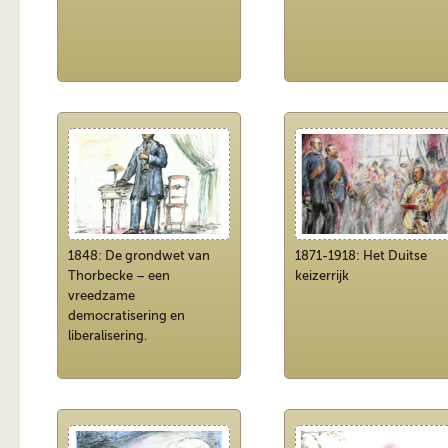
1848: De grondwet van
1871-1918: Het Duitse
Thorbecke – een
keizerrijk
vreedzame
democratisering en
liberalisering.