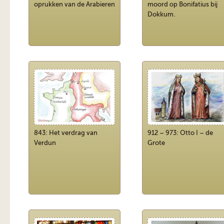
oprukken van de Arabieren
moord op Bonifatius bij
Dokkum.
843: Het verdrag van
912 – 973: Otto I – de
Verdun
Grote