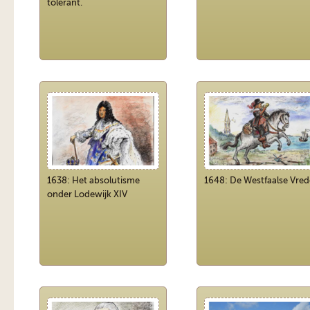
tolerant.
1638: Het absolutisme
1648: De Westfaalse Vred
onder Lodewijk XIV