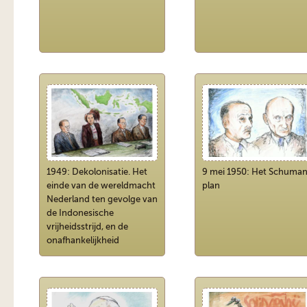
1949: Dekolonisatie. Het
9 mei 1950: Het Schuma
einde van de wereldmacht
plan
Nederland ten gevolge van
de Indonesische
vrijheidsstrijd, en de
onafhankelijkheid