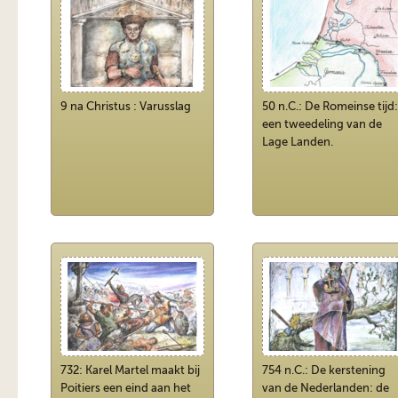
9 na Christus : Varusslag
50 n.C.: De Romeinse tijd:
een tweedeling van de
Lage Landen.
732: Karel Martel maakt bij
754 n.C.: De kerstening
Poitiers een eind aan het
van de Nederlanden: de