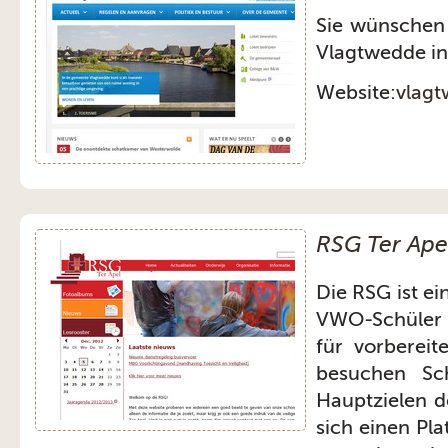
Sie wünschen
Vlagtwedde in
Website:
vlagt
RSG Ter Ape
Die RSG ist ei
VWO-Schüler 
für vorberei
besuchen Sc
Hauptzielen d
sich einen Pla