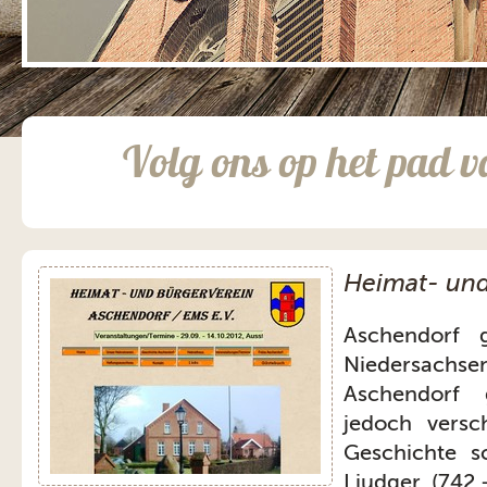
;
Volg ons op het pad v
Heimat- und
Aschendorf 
Niedersachs
Aschendorf g
jedoch versc
Geschichte s
Liudger (742 