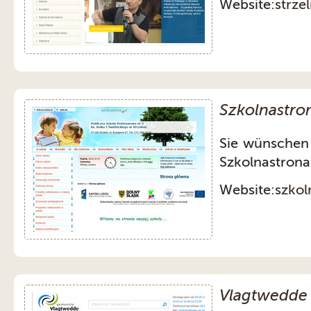
Website:
strzel
Szkolnastro
Sie wünschen
Szkolnastrona 
Website:
szkol
Vlagtwedde