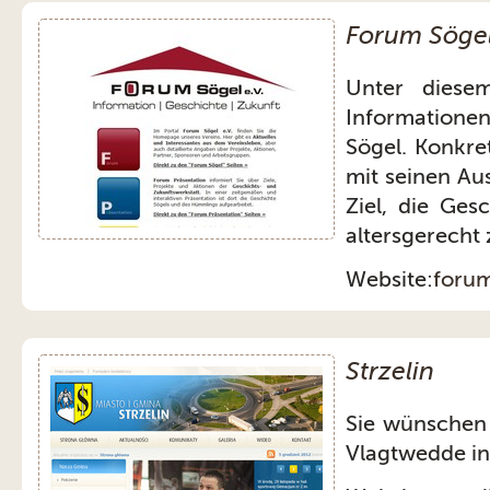
Forum Sögel 
Unter diese
Information
Sögel. Konkre
mit seinen Au
Ziel, die Ge
altersgerecht z
Website:
forum
Strzelin
Sie wünschen
Vlagtwedde in