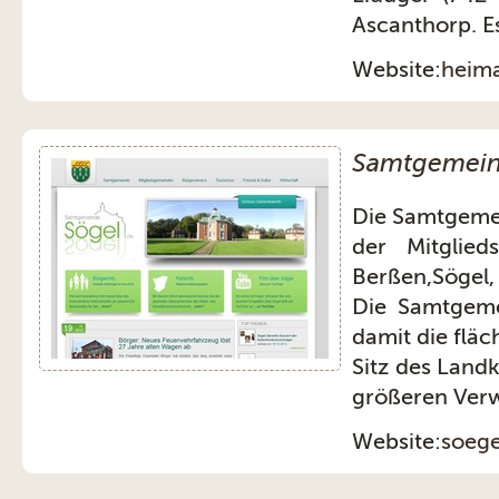
Ascanthorp. Es
Website:
heima
Samtgemein
Die Samtgeme
der Mitglie
Berßen,Sögel,
Die Samtgeme
damit die flä
Sitz des Land
größeren Verw
Website:
soege