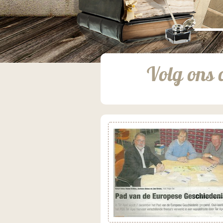
;
Volg ons 