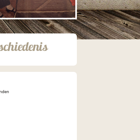
schiedenis
anden