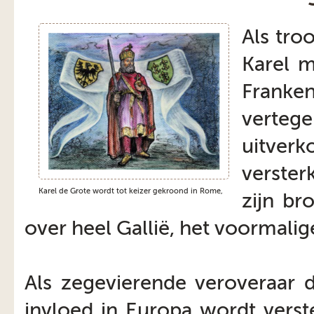
Als tro
Karel m
Frank
verteg
uitverk
verster
Karel de Grote wordt tot keizer gekroond in Rome,
zijn br
over heel Gallië, het voormal
Als zegevierende veroveraar dr
invloed in Europa wordt verste