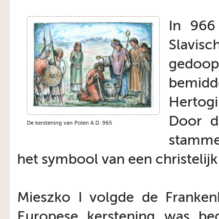
In 966
Slavisc
gedoop
bemidd
Hertog
Door d
De kerstening van Polen A.D. 965
stamme
het symbool van een christelijk
Mieszko I volgde de Franken
Europese kerstening was be