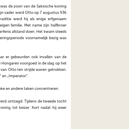
 was de zoon van de Saksische koning
ijn vader werd Otto op 7 augustus 936
raditie werd hij als enige erfgenaam
gen familie. Met name zijn halfbroer
erfenis afstand doen. Het kwam steeds
geringsperiode voornamelijk bezig was
maar er gebeurden ook invallen van de
e Hongaren voorgoed in de slag op het
 van Otto ten strijde waren getrokken.
 en „Imperator“.
ieke en andere taken concentreren.
 werd ontzegd. Tijdens de tweede tocht
ning tot keizer. Kort nadat hij weer