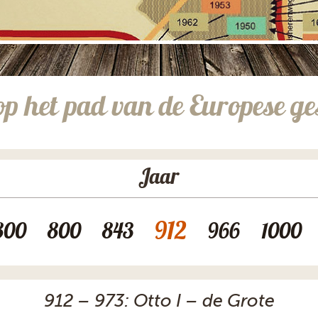
op het pad van de Europese ge
Jaar
912
800
800
843
966
1000
912 – 973: Otto I – de Grote