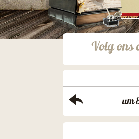
Volg ons 
um 