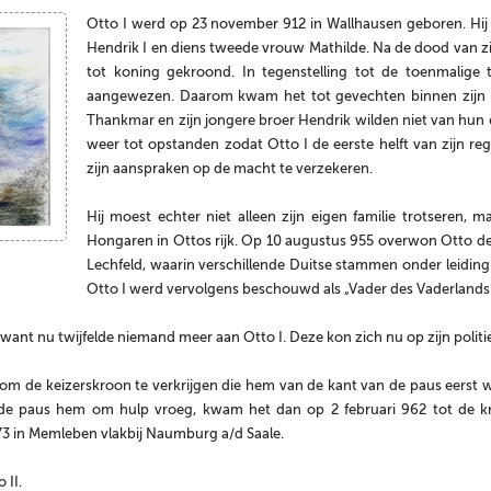
Otto I werd op 23 november 912 in Wallhausen geboren. Hij
Hendrik I en diens tweede vrouw Mathilde. Na de dood van z
tot koning gekroond. In tegenstelling tot de toenmalige t
aangewezen. Daarom kwam het tot gevechten binnen zijn ei
Thankmar en zijn jongere broer Hendrik wilden niet van hun 
weer tot opstanden zodat Otto I de eerste helft van zijn re
zijn aanspraken op de macht te verzekeren.
Hij moest echter niet alleen zijn eigen familie trotseren, 
Hongaren in Ottos rijk. Op 10 augustus 955 overwon Otto d
Lechfeld, waarin verschillende Duitse stammen onder leiding
Otto I werd vervolgens beschouwd als „Vader des Vaderlands“
want nu twijfelde niemand meer aan Otto I. Deze kon zich nu op zijn polit
lië om de keizerskroon te verkrijgen die hem van de kant van de paus eerst
 de paus hem om hulp vroeg, kwam het dan op 2 februari 962 tot de kro
73 in Memleben vlakbij Naumburg a/d Saale.
 II.