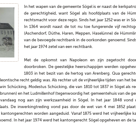
In het wapen van de gemeente Sögel is er naast de kerkpat
de gerechtigheid, want Sögel als hoofdplaats van de Hü
rechtsmacht voor deze regio. Sinds het jaar 1252 was er in Sö
In 1364 wordt naast de tot nu toe fungerende vijf rechts
(Aschendorf, Düthe, Haren, Meppen, Haselünne) de Hümmling
van de bevoegde rechtbank in de oorkonden genoemd. Sinds 
het jaar 1974 zetel van een rechtbank.
Met de opkomst van Napoleon en zijn zegetocht door
doorbroken. De geestelijke heerschappijen werden opgehe
1803 in het bezit van de hertog van Arenberg. Qua gerechtel
eontische recht geldig was. Als rechter uit de vrijheerlijke tijden van het
win Schücking, Modestus Schücking, die van 1810 tot 1837 in Sögel als
runnen) en het Ludmillenhof (tegenwoordig het gemeentehuis van de gem
vandaag nog aan zijn werkzaamheid in Sögel. In het jaar 1848 vond 
laats. De inwerkingtreding vond pas door de wet van 4 mei 1852 plaats
kantongerechten worden aangeduid. Vanaf 1875 werd het vrijheerlijke ka
oemd. In het jaar 1974 werd het kantongerecht Sögel opgeheven en de t