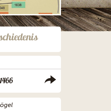
schiedenis
1466
Sögel