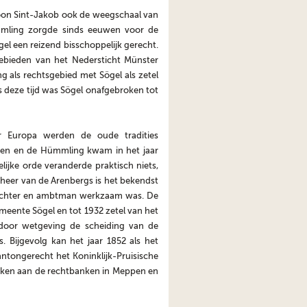
roon Sint-Jakob ook de weegschaal van
mmling zorgde sinds eeuwen voor de
gel een reizend bisschoppelijk gerecht.
gebieden van het Nedersticht Münster
 als rechtsgebied met Sögel als zetel
deze tijd was Sögel onafgebroken tot
 Europa werden de oude tradities
ven en de Hümmling kwam in het jaar
ijke orde veranderde praktisch niets,
 beheer van de Arenbergs is het bekendst
 rechter en ambtman werkzaam was. De
eente Sögel en tot 1932 zetel van het
door wetgeving de scheiding van de
. Bijgevolg kan het jaar 1852 als het
ntongerecht het Koninklijk-Pruisische
aken aan de rechtbanken in Meppen en