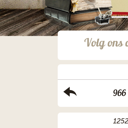
Volg ons 
966
1252