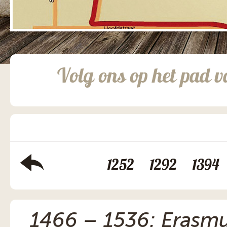
Volg ons op het pad v
1252
1292
1394
1466 – 1536: Erasmu