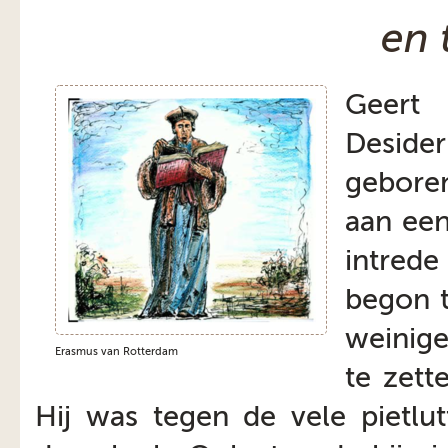
en 
Geert
Deside
geboren
aan een
intred
begon t
weinige
Erasmus van Rotterdam
te zett
Hij was tegen de vele pietlut