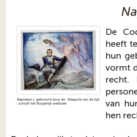
Na
De Cod
heeft t
hun geb
vormt d
recht.
persone
Napoleon I, gekroond door de `Allegorie van de tijd
van hun
́, schrijft het Burgerlijk wetboek
hen rec