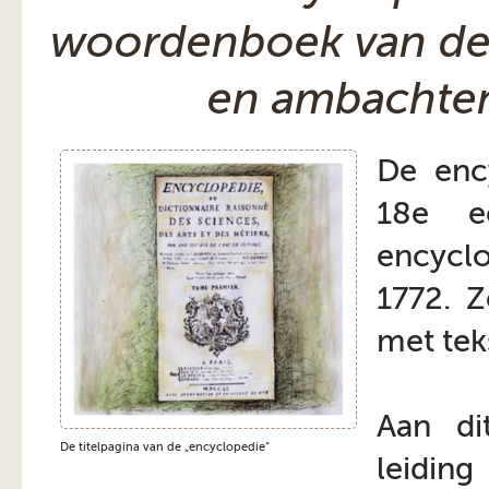
woordenboek van de
en ambachten
De enc
18e e
encycl
1772. Z
met tek
Aan di
De titelpagina van de „encyclopedie“
leiding