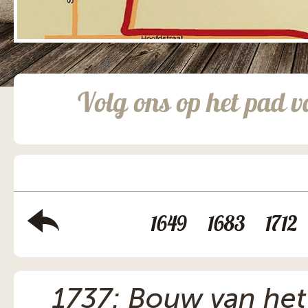
Volg ons op het pad v
1649
1683
1712
1737: Bouw van het