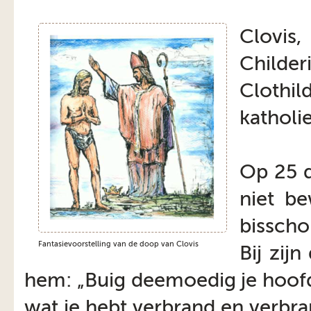
Clovis
Childe
Clothi
katholi
Op 25 
niet b
bisscho
Fantasievoorstelling van de doop van Clovis
Bij zij
hem: „Buig deemoedig je hoofd
wat je hebt verbrand en verbr