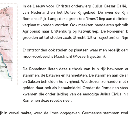
In de 1 eeuw voor Christus onderwierp Julius Caesar Gallië,
van Nederland en het Duitse Rijngebied. De rivier de Rij
Romeinse Rijk. Langs deze grens (de “limes”) liep aan de lin
verplaatst konden worden. Ook maakten handelaren gebruik 
Agrippina) naar Brittenburg bij Katwijk liep. De Romeine
groeiden uit tot steden zoals Utrecht (Ultra Trajectum) en N
Er ontstonden ook steden op plaatsen waar men redelijk gema
mooi voorbeeld is Maastricht (Mosae Trajectum).
De Romeinen lieten deze uithoek van hun rijk bewonen
stammen, de Bataven en Kaninefaten. De stammen aan de and
en Saksen behielden hun vrijheid. Wel dreven ze handel me
golden daar ook als betaalmiddel. Omdat de Romeinen steed
kwamen die onder leiding van de eenogige Julius Civilis in 
Romeinen deze rebellie neer.
k in verval raakte, werd de limes opgegeven. Germaanse stammen zoal