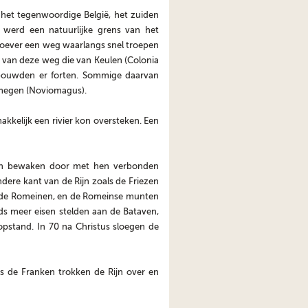
 het tegenwoordige België, het zuiden
n werd een natuurlijke grens van het
keroever een weg waarlangs snel troepen
van deze weg die van Keulen (Colonia
n bouwden er forten. Sommige daarvan
ijmegen (Noviomagus).
kkelijk een rivier kon oversteken. Een
 en bewaken door met hen verbonden
ere kant van de Rijn zoals de Friezen
t de Romeinen, en de Romeinse munten
s meer eisen stelden aan de Bataven,
opstand. In 70 na Christus sloegen de
s de Franken trokken de Rijn over en