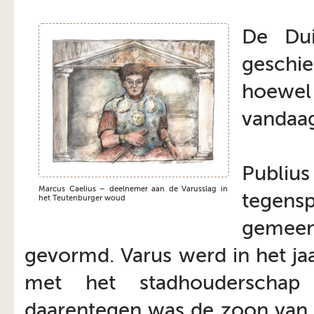
De Dui
geschi
hoewel 
vandaag
Publiu
Marcus Caelius – deelnemer aan de Varusslag in
tegens
het Teutenburger woud
gemeen
gevormd. Varus werd in het ja
met het stadhouderschap 
daarentegen was de zoon van e