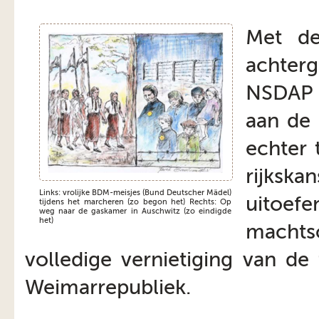
Met de
achter
NSDAP e
aan de 
echter 
rijksk
Links: vrolijke BDM-meisjes (Bund Deutscher Mädel)
uito
tijdens het marcheren (zo begon het) Rechts: Op
weg naar de gaskamer in Auschwitz (zo eindigde
het)
machts
volledige vernietiging van de
Weimarrepubliek.