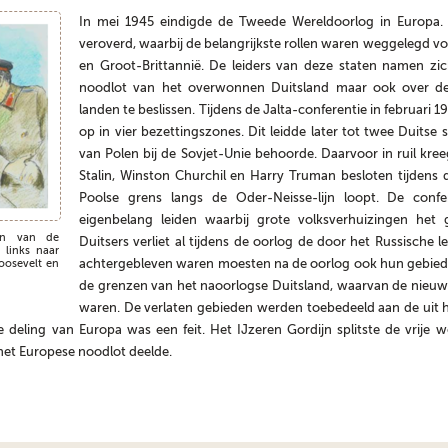
In mei 1945 eindigde de Tweede Wereldoorlog in Europa. 
veroverd, waarbij de belangrijkste rollen waren weggelegd vo
en Groot-Brittannië. De leiders van deze staten namen zic
noodlot van het overwonnen Duitsland maar ook over d
landen te beslissen. Tijdens de Jalta-conferentie in februari
op in vier bezettingszones. Dit leidde later tot twee Duitse 
van Polen bij de Sovjet-Unie behoorde. Daarvoor in ruil kre
Stalin, Winston Churchil en Harry Truman besloten tijdens
Poolse grens langs de Oder-Neisse-lijn loopt. De confer
eigenbelang leiden waarbij grote volksverhuizingen het
en van de
Duitsers verliet al tijdens de oorlog de door het Russische
 links naar
achtergebleven waren moesten na de oorlog ook hun gebied 
Roosevelt en
de grenzen van het naoorlogse Duitsland, waarvan de nieu
waren. De verlaten gebieden werden toebedeeld aan de uit
 deling van Europa was een feit. Het IJzeren Gordijn splitste de vrije we
 het Europese noodlot deelde.