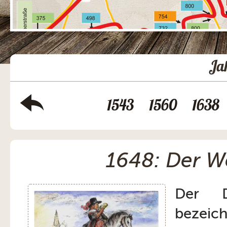
Ja
1543
1560
1638
1648: Der We
Der Dr
bezeic