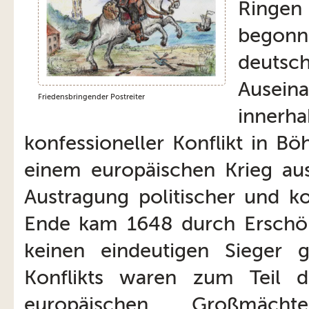
Ringen 
begonne
deuts
Ausein
Friedensbringender Postreiter
inner
konfessioneller Konflikt in B
einem europäischen Krieg au
Austragung politischer und ko
Ende kam 1648 durch Erschöpf
keinen eindeutigen Sieger 
Konflikts waren zum Teil 
europäischen Großmäch