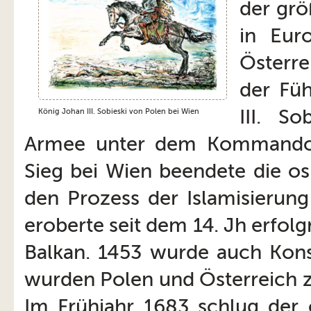
der grö
in Eur
Österre
der Fü
III. S
König Johan III. Sobieski von Polen bei Wien
Armee unter dem Kommando 
Sieg bei Wien beendete die o
den Prozess der Islamisierun
eroberte seit dem 14. Jh erfo
Balkan. 1453 wurde auch Kons
wurden Polen und Österreich z
Im Frühjahr 1683 schlug der ö