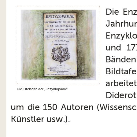
Die Enz
Jahrhun
Enzykl
und 17
Bänden
Bildta
arbeite
Die Titelseite der „Enzyklopädie“
Didero
um die 150 Autoren (Wissensch
Künstler usw.).