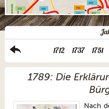
Ja
1712
1737
1751
1789: Die Erklär
Bür
Nach de