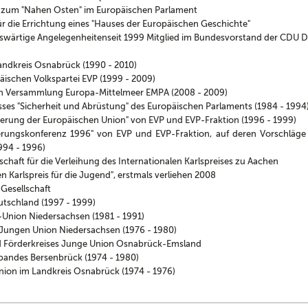
e zum "Nahen Osten" im Europäischen Parlament
ür die Errichtung eines "Hauses der Europäischen Geschichte"
uswärtige Angelegenheitenseit 1999 Mitglied im Bundesvorstand der CDU D
andkreis Osnabrück (1990 - 2010)
äischen Volkspartei EVP (1999 - 2009)
en Versammlung Europa-Mittelmeer EMPA (2008 - 2009)
ses "Sicherheit und Abrüstung" des Europäischen Parlaments (1984 - 1994
iterung der Europäischen Union" von EVP und EVP-Fraktion (1996 - 1999)
ierungskonferenz 1996" von EVP und EVP-Fraktion, auf deren Vorschläge 
994 - 1996)
schaft für die Verleihung des Internationalen Karlspreises zu Aachen
en Karlspreis für die Jugend", erstmals verliehen 2008
Gesellschaft
tschland (1997 - 1999)
Union Niedersachsen (1981 - 1991)
 Jungen Union Niedersachsen (1976 - 1980)
d Förderkreises Junge Union Osnabrück-Emsland
bandes Bersenbrück (1974 - 1980)
nion im Landkreis Osnabrück (1974 - 1976)