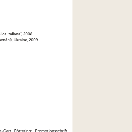
ica Italiana", 2008
enání), Ukraine, 2009
-Gert Pöttering; Promotionsschrift,