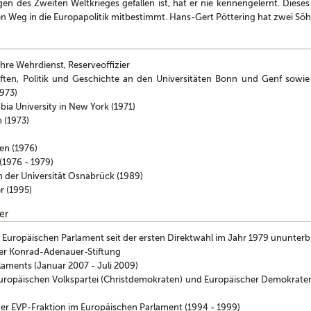
gen des Zweiten Weltkrieges gefallen ist, hat er nie kennengelernt. Diese
en Weg in die Europapolitik mitbestimmt. Hans-Gert Pöttering hat zwei Sö
hre Wehrdienst, Reserveoffizier
ten, Politik und Geschichte an den Universitäten Bonn und Genf sowie
1973)
ia University in New York (1971)
n (1973)
en (1976)
(1976 - 1979)
 der Universität Osnabrück (1989)
 (1995)
er
 Europäischen Parlament seit der ersten Direktwahl im Jahr 1979 ununter
der Konrad-Adenauer-Stiftung
laments (Januar 2007 - Juli 2009)
 Europäischen Volkspartei (Christdemokraten) und Europäischer Demokrat
 der EVP-Fraktion im Europäischen Parlament (1994 - 1999)