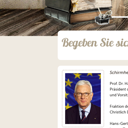
;
Begeben Sie si
Schirmhe
Prof. Dr. 
Präsident 
und Vorsi
Fraktion d
Christlic
Hans-Gert