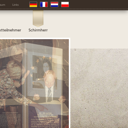
ssum
Links
ktteilnehmer
Schirmherr