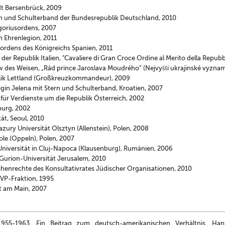
dt Bersenbrück, 2009
rn und Schulterband der Bundesrepublik Deutschland, 2010
goriusordens, 2007
 Ehrenlegion, 2011
tordens des Königreichs Spanien, 2011
r Republik Italien, "Cavaliere di Gran Croce Ordine al Merito della Repubbl
 des Weisen, „Rád prince Jaroslava Moudrého“ (Nejvyšší ukrajinské vyznam
lik Lettland (Großkreuzkommandeur), 2009
gin Jelena mit Stern und Schulterband, Kroatien, 2007
ür Verdienste um die Republik Österreich, 2002
burg, 2002
ät, Seoul, 2010
ury Universität Olsztyn (Allenstein), Polen, 2008
ole (Oppeln), Polen, 2007
niversität in Cluj-Napoca (Klausenburg), Rumänien, 2006
Gurion-Universität Jerusalem, 2010
henrechte des Konsultativrates Jüdischer Organisationen, 2010
VP-Fraktion, 1995
rt am Main, 2007
 1955-1963. Ein Beitrag zum deutsch-amerikanischen Verhältnis. Hans