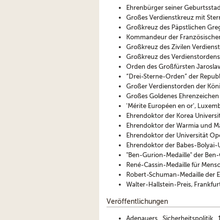
Ehrenbürger seiner Geburtssta
Großes Verdienstkreuz mit Ste
Großkreuz des Päpstlichen Gre
Kommandeur der Französischen
Großkreuz des Zivilen Verdiens
Großkreuz des Verdienstordens de
Orden des Großfürsten Jaroslaw
“Drei-Sterne-Orden” der Repub
Großer Verdienstorden der Köni
Großes Goldenes Ehrenzeichen f
'Mérite Européen en or', Luxem
Ehrendoktor der Korea Universit
Ehrendoktor der Warmia und Maz
Ehrendoktor der Universität Op
Ehrendoktor der Babes-Bolyai-U
"Ben-Gurion-Medaille" der Ben-
René-Cassin-Medaille für Mensc
Robert-Schuman-Medaille der E
Walter-Hallstein-Preis, Frankfu
Veröffentlichungen
Adenauers Sicherheitspolitik