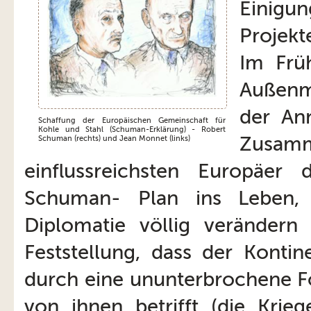
Einigu
Projekt
Im Frü
Außenmi
der An
Schaffung der Europäischen Gemeinschaft für
Kohle und Stahl (Schuman-Erklärung) - Robert
Zusamm
Schuman (rechts) und Jean Monnet (links)
einflussreichsten Europäer
Schuman- Plan ins Leben,
Diplomatie völlig verändern 
Feststellung, dass der Konti
durch eine ununterbrochene Fo
von ihnen betrifft (die Krie