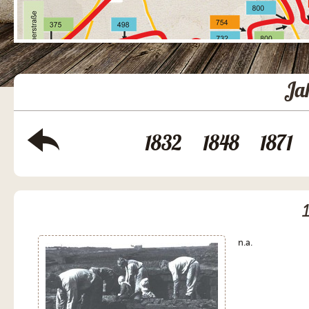
Ja
1832
1848
1871
n.a.