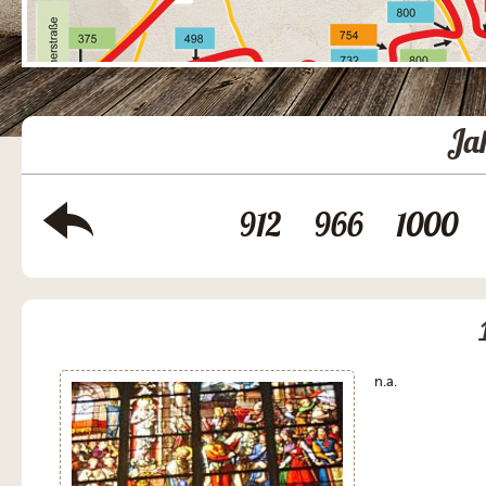
Ja
912
966
1000
n.a.