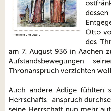
ostfrä
dessen
Entgeg
Otto vo
Adelheid und Otto I.
des Th
am 7. August 936 in Aachen z
Aufstandsbewegungen sein
Thronanspruch verzichten woll
Auch andere Adlige fühlten s
Herrschafts- anspruch durchse
seine Herrschaft nun mehr auf