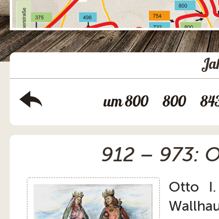
Ja
um 800
800
84
912 – 973: O
Otto I
Wallh