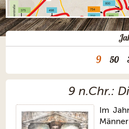
Ja
9
50
9 n.Chr.: D
Im Jahr
Männ