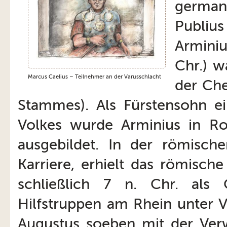
german
Publiu
Arminiu
Chr.) w
Marcus Caelius – Teilnehmer an der Varusschlacht
der Che
Stammes). Als Fürstensohn e
Volkes wurde Arminius in Ro
ausgebildet. In der römisc
Karriere, erhielt das römisch
schließlich 7 n. Chr. als 
Hilfstruppen am Rhein unter Va
Augustus soeben mit der Ver