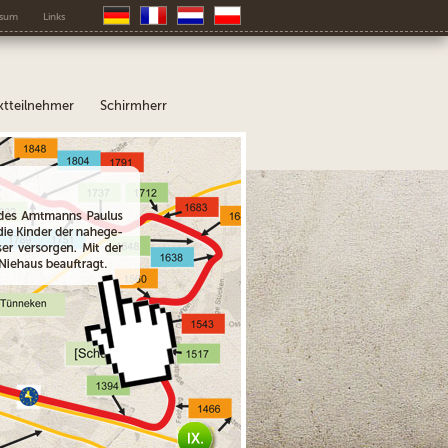
ssum
Links
ktteilnehmer
Schirmherr