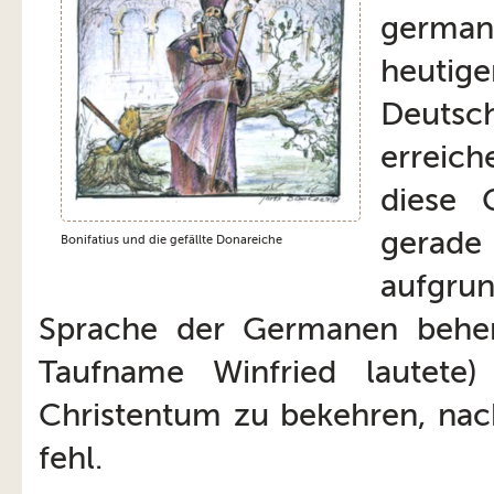
german
heutig
Deuts
erreich
diese 
gerade 
Bonifatius und die gefällte Donareiche
aufgru
Sprache der Germanen beherr
Taufname Winfried lautete
Christentum zu bekehren, nach
fehl.