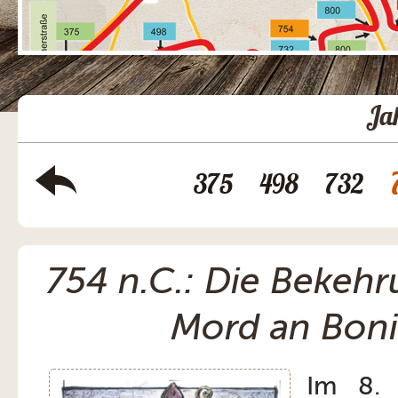
Ja
375
498
732
754 n.C.: Die Bekehr
Mord an Boni
Im 8. 