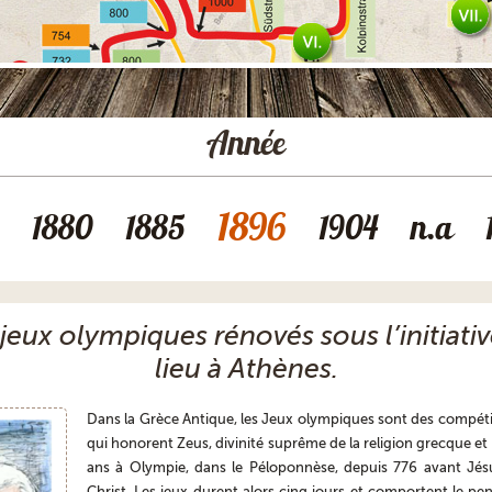
Année
1896
1880
1885
1904
n.a
 jeux olympiques rénovés sous l’initiati
lieu à Athènes.
Dans la Grèce Antique, les Jeux olympiques sont des compétit
qui honorent Zeus, divinité suprême de la religion grecque et 
ans à Olympie, dans le Péloponnèse, depuis 776 avant Jésu
Christ. Les jeux durent alors cinq jours et comportent le pen