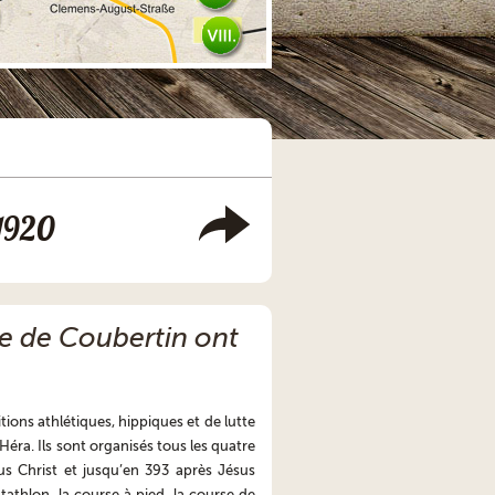
1920
ve de Coubertin ont
ions athlétiques, hippiques et de lutte
Héra. Ils sont organisés tous les quatre
s Christ et jusqu’en 393 après Jésus
tathlon, la course à pied, la course de