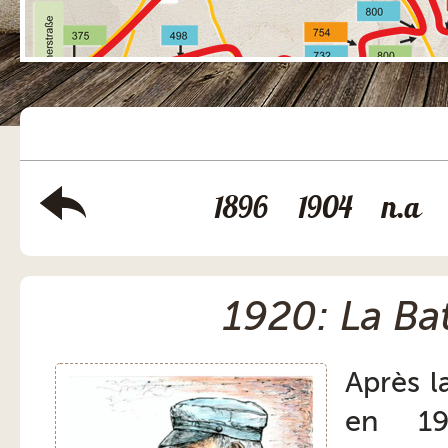
1896
1904
n.a
1920: La Bat
Après l
en 19