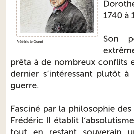
Dorothé
1740 à 
Son pè
Frédéric le Grand
extrême
prêta à de nombreux conflits en
dernier s‘intéressant plutôt à 
guerre.
Fasciné par la philosophie des 
Frédéric II établit l‘absolutisme
tout en restant souverain u