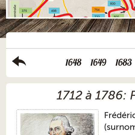
1648
1649
1683
1712 à 1786: F
Frédéri
(surnom