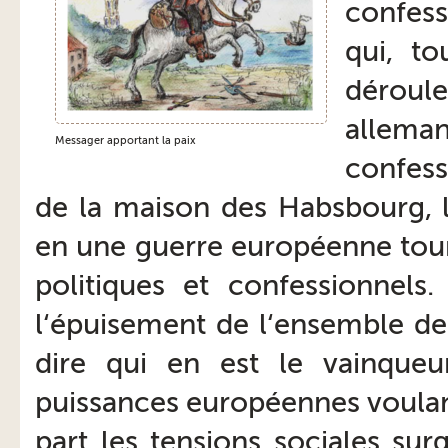
confess
qui, to
déroule
allem
Messager apportant la paix
confes
de la maison des Habsbourg, 
en une guerre européenne tourn
politiques et confessionnels
l‘épuisement de l‘ensemble des
dire qui en est le vainqueu
puissances européennes voulan
part les tensions sociales su