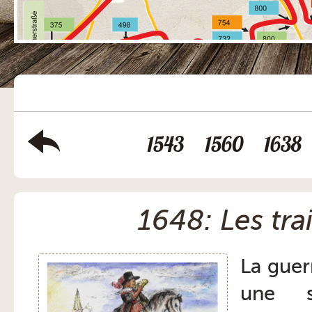
1543
1560
1638
1648: Les tra
La guer
une s