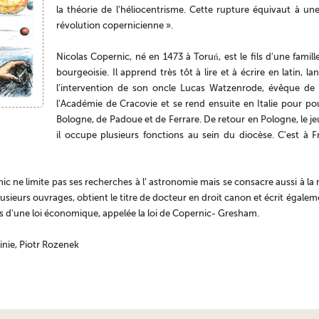
la théorie de l'héliocentrisme. Cette rupture équivaut à une 
révolution copernicienne ».
Nicolas Copernic, né en 1473 à Toruń, est le fils d'une fami
bourgeoisie. Il apprend très tôt à lire et à écrire en latin, l
l'intervention de son oncle Lucas Watzenrode, évêque de V
l'Académie de Cracovie et se rend ensuite en Italie pour po
Bologne, de Padoue et de Ferrare. De retour en Pologne, le jeu
il occupe plusieurs fonctions au sein du diocèse. C'est à 
c ne limite pas ses recherches à l’ astronomie mais se consacre aussi à la m
ie plusieurs ouvrages, obtient le titre de docteur en droit canon et écrit éga
ses d'une loi économique, appelée la loi de Copernic- Gresham.
inie, Piotr Rozenek