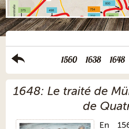
1560
1638
1648
1648: Le traité de Mün
de Quat
En 156