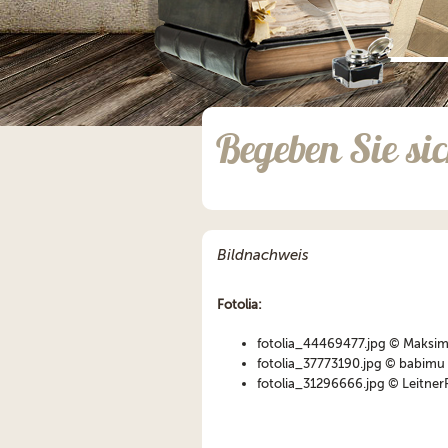
;
Begeben Sie si
Bildnachweis
Fotolia:
fotolia_44469477.jpg © Maksim
fotolia_37773190.jpg © babimu 
fotolia_31296666.jpg © Leitner