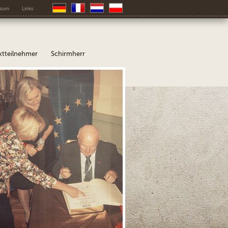
ssum
Links
ktteilnehmer
Schirmherr