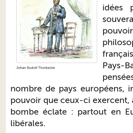
idées p
souvera
pouvoir
philoso
françai
Pays-B
Johan Rudolf Thorbecke
pensées
nombre de pays européens, ins
pouvoir que ceux-ci exercent,
bombe éclate : partout en Eur
libérales.