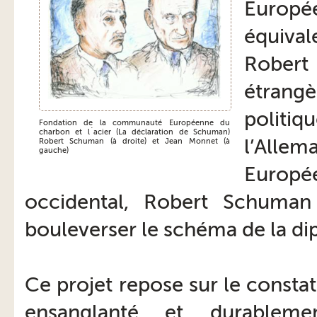
Europé
équival
Robert
étrangè
polit
Fondation de la communauté Européenne du
charbon et l`acier (La déclaration de Schuman)
l’Alle
Robert Schuman (à droite) et Jean Monnet (à
gauche)
Europé
occidental, Robert Schuman
bouleverser le schéma de la di
Ce projet repose sur le consta
ensanglanté et durableme