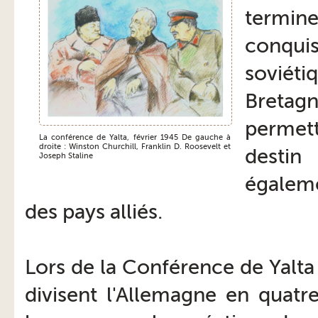
termin
conquis
soviét
Bretag
permet
La conférence de Yalta, février 1945 De gauche à
droite : Winston Churchill, Franklin D. Roosevelt et
desti
Joseph Staline
égaleme
des pays alliés.
Lors de la Conférence de Yalta 
divisent l'Allemagne en quatre