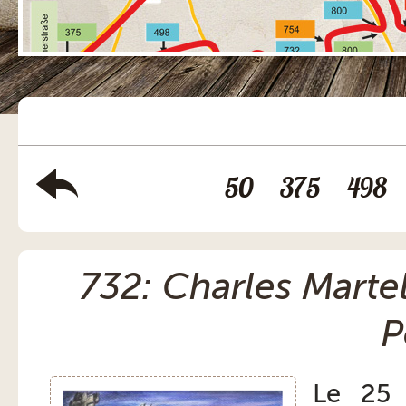
50
375
498
732: Charles Marte
P
Le 25 