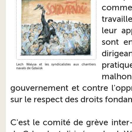
commen
travaill
leur ap
sont en
dirige
pratique
Lech Wałęsa et les syndicalistes aux chantiers
navals de Gdańsk
malhon
gouvernement et contre l'oppr
sur le respect des droits fond
C'est le comité de grève inter-